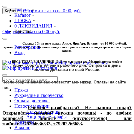
Главная
»
Оформить заказ на 0.00 руб.
Корзина
Каталог
»
ПРЯЖА
»
0 ЛИКВИДАЦИЯ
»
Кристал
Оформить заказ на 0.00 руб.
Скидка 5% на всю пряжу Ализе, Ярн Арт, Воланс - от 10 000 рублей,
Регистрация
кроме оплаты на р\с. На сайте скидки нет, проставляется менеджером после сборки
заказа.
Вход
ВЕСЬ ТОВАР В НАЛИЧИИ!!! Оптовые цены от. Мелкий опт на любую
Мир пряжи и рукоделия
Сборка в течении рабочего дня. Отправка в день
сумму.
оплаты.
Доставка по всей России.
После сборки заказа вас оповестит менеджер. Оплаты на сайте
нет.
Пряжа
Рукоделие и творчество
Оплата, доставка
Новости и акции
Сложно разобраться? Не нашли товар?
Пряжа по акции
Открываете магазин? (нужна помощь) - по любым
Акционные товары
вопросам пишите (круглосуточно) или
Контакты
звоните
+79204636333, +79202266683.
Важное