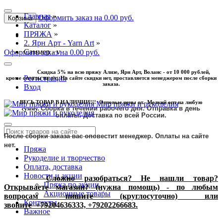
Главная
»
Оформить заказ на 0.00 руб.
Корзина
Каталог
»
ПРЯЖА
»
2. Ярн Арт - Yarn Art
»
Саммер - v
Оформить заказ на 0.00 руб.
Скидка 5% на всю пряжу Ализе, Ярн Арт, Воланс - от 10 000 рублей,
Регистрация
кроме оплаты на р\с. На сайте скидки нет, проставляется менеджером после сборки
заказа.
Вход
ВЕСЬ ТОВАР В НАЛИЧИИ!!! Оптовые цены от. Мелкий опт на любую
Мир пряжи и рукоделия
Сборка в течении рабочего дня. Отправка в день
сумму.
оплаты.
Доставка по всей России.
После сборки заказа вас оповестит менеджер. Оплаты на сайте
нет.
Пряжа
Рукоделие и творчество
Оплата, доставка
Новости и акции
Сложно разобраться? Не нашли товар?
Пряжа по акции
Открываете магазин? (нужна помощь) - по любым
Акционные товары
вопросам пишите (круглосуточно) или
Контакты
звоните
+79204636333, +79202266683.
Важное