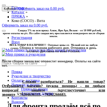
Главная
»
Оформить заказ на 0.00 руб.
Корзина
Каталог
»
ПРЯЖА
»
Коко (COCO) - Вита
Оформить заказ на 0.00 руб.
Скидка 5% на всю пряжу Ализе, Ярн Арт, Воланс - от 10 000 рублей,
кроме оплаты на р\с. На сайте скидки нет, проставляется менеджером после сборки
заказа.
Регистрация
Вход
ВЕСЬ ТОВАР В НАЛИЧИИ!!! Оптовые цены от. Мелкий опт на любую
Сборка в течении рабочего дня. Отправка в день
сумму.
Мир пряжи и рукоделия
оплаты.
Доставка по всей России.
После сборки заказа вас оповестит менеджер. Оплаты на сайте
нет.
Пряжа
Рукоделие и творчество
Оплата, доставка
Сложно разобраться? Не нашли товар?
Новости и акции
Открываете магазин? (нужна помощь) - по любым
Пряжа по акции
вопросам пишите (круглосуточно) или
Акционные товары
звоните
+79204636333, +79202266683.
Контакты
Важное
Для фронта продаём всё по