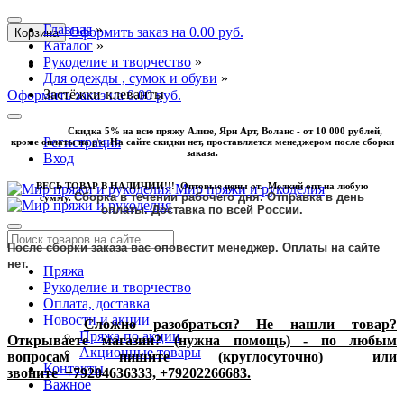
Главная
»
Оформить заказ на 0.00 руб.
Корзина
Каталог
»
Рукоделие и творчество
»
Для одежды , сумок и обуви
»
Застёжки-клеванты
Оформить заказ на 0.00 руб.
Скидка 5% на всю пряжу Ализе, Ярн Арт, Воланс - от 10 000 рублей,
Регистрация
кроме оплаты на р\с. На сайте скидки нет, проставляется менеджером после сборки
заказа.
Вход
ВЕСЬ ТОВАР В НАЛИЧИИ!!! Оптовые цены от. Мелкий опт на любую
Мир пряжи и рукоделия
Сборка в течении рабочего дня. Отправка в день
сумму.
оплаты.
Доставка по всей России.
После сборки заказа вас оповестит менеджер. Оплаты на сайте
нет.
Пряжа
Рукоделие и творчество
Оплата, доставка
Новости и акции
Сложно разобраться? Не нашли товар?
Пряжа по акции
Открываете магазин? (нужна помощь) - по любым
Акционные товары
вопросам пишите (круглосуточно) или
Контакты
звоните
+79204636333, +79202266683.
Важное